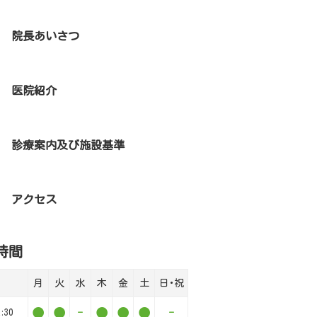
院長あいさつ
医院紹介
診療案内及び施設基準
アクセス
時間
月
火
水
木
金
土
日･祝
●
●
-
●
●
●
-
:30