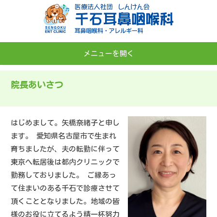
メニューを開く
TOP
院長あいさつ
院長あいさつ
医院案内
はじめまして。矢橋奈緒子と申し
ます。 愛知県名古屋市で生まれ
診療案内及び施設基準
育ちましたが、夫の転勤に伴って
アクセス
東京へ転居後は都内クリニックで
勤務しておりました。 ご縁あっ
て住まいのある千石で診療させて
頂くこととなりました。地域の皆
様のお役に立てるよう精一杯努力