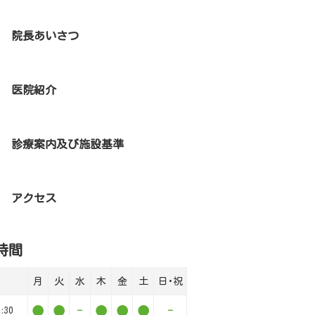
院長あいさつ
医院紹介
診療案内及び施設基準
アクセス
時間
月
火
水
木
金
土
日･祝
●
●
-
●
●
●
-
:30