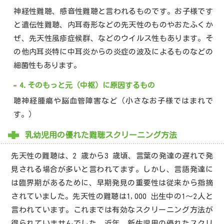
神経性難聴、感音性難聴と言われるものです。お子様です
と遺伝性難聴、内耳奇形などの先天性のものやおたふくか
ぜ、先天性風疹症候群、などのウイルス性もあります。そ
の他内耳炎特に中耳炎からの炎症の波及によるものなどの
細菌性もあります。
4.そのもっと元（中枢）に原因するもの
聴神経腫瘍や脳血管障害など（小さなお子様ではまれで
す。）
乳幼児用の優れた難聴スクリーニング方法
先天性の難聴は、2 歳から3 歳頃、言葉の発達の遅れで発
見される場合が多いと言われてます。しかし、言語発達に
は臨界期があるために、早期発見の重要性は従来から指摘
されていました。先天性の難聴は1,000 出生中の1～2人と
言われています。これまでは有効なスクリーニング方法が
得られていませんでした。近年、新生児用の優れたスクリ