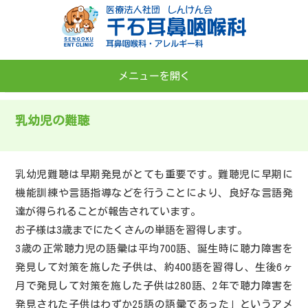
メニューを開く
TOP
乳幼児の難聴
院長あいさつ
医院案内
乳幼児難聴は早期発見がとても重要です。難聴児に早期に
機能訓練や言語指導などを行うことにより、良好な言語発
診療案内及び施設基準
達が得られることが報告されています。
アクセス
お子様は3歳までにたくさんの単語を習得します。
3歳の正常聴力児の語彙は平均700語、誕生時に聴力障害を
発見して対策を施した子供は、約400語を習得し、生後6ヶ
月で発見して対策を施した子供は280語、2年で聴力障害を
発見された子供はわずか25語の語彙であった」というアメ